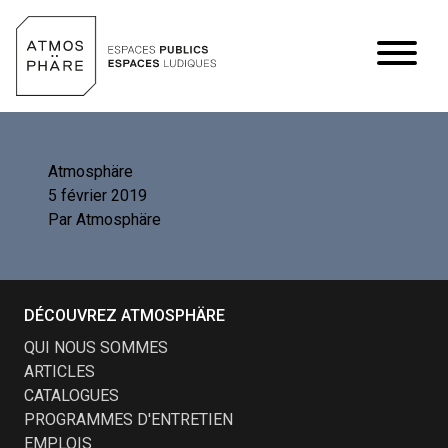
Aller au contenu
Atmosphäre
5 février 2019
Par
Atmosphäre
DÉCOUVREZ ATMOSPHÄRE
QUI NOUS SOMMES
ARTICLES
CATALOGUES
PROGRAMMES D'ENTRETIEN
EMPLOIS