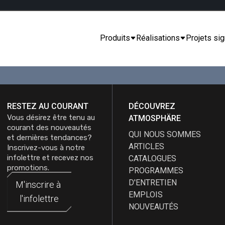
Produits
Réalisations
Projets sig
RESTEZ AU COURANT
DÉCOUVREZ
Vous désirez être tenu au
ATMOSPHÄRE
courant des nouveautés
QUI NOUS SOMMES
et dernières tendances?
ARTICLES
Inscrivez-vous à notre
infolettre et recevez nos
CATALOGUES
promotions.
PROGRAMMES
D'ENTRETIEN
M'inscrire à
M'inscrire à
EMPLOIS
l'infolettre
l'infolettre
NOUVEAUTÉS