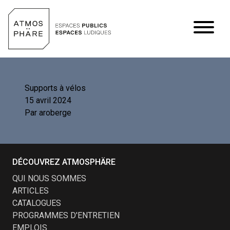
Aller au contenu
Supports à vélos
15 avril 2024
Par
aroberge
DÉCOUVREZ ATMOSPHÄRE
QUI NOUS SOMMES
ARTICLES
CATALOGUES
PROGRAMMES D'ENTRETIEN
EMPLOIS