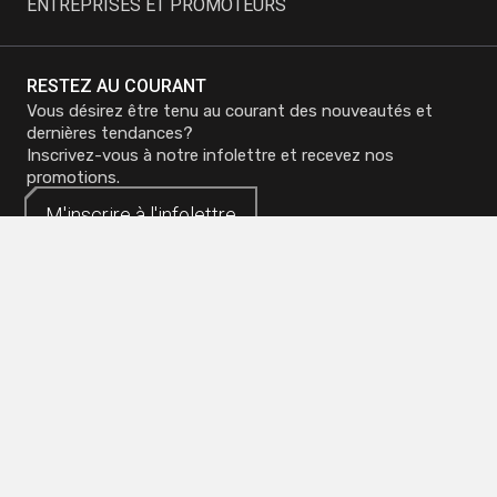
ENTREPRISES ET PROMOTEURS
RESTEZ AU COURANT
Vous désirez être tenu au courant des nouveautés et
dernières tendances?
Inscrivez-vous à notre infolettre et recevez nos
promotions.
M'inscrire à
M'inscrire à
l'infolettre
l'infolettre
Siège social - Mirabel
Téléphone :
450 419-3480
Sans frais :
1 800 773-0737