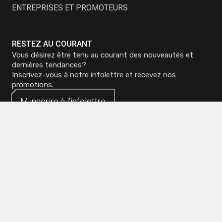
ENTREPRISES ET PROMOTEURS
RESTEZ AU COURANT
Vous désirez être tenu au courant des nouveautés et
dernières tendances?
Inscrivez-vous à notre infolettre et recevez nos
promotions.
M'inscrire à
M'inscrire à
l'infolettre
l'infolettre
Siège social - Mirabel
Téléphone :
450 419-3480
Sans frais :
1 800 773-0737