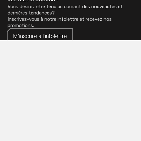
Vous désirez être tenu au courant des nouveautés et
dernières tendances?
Inscrivez-vous à notre infolettre et recevez nos
promotions.
M'inscrire à
M'inscrire à
l'infolettre
l'infolettre
Siège social - Mirabel
Téléphone :
450 419-3480
Sans frais :
1 800 773-0737
Bureau de Québec
Sans frais :
1 800 773-0737
Bureau de Toronto
Sans frais :
1 800 773-0737