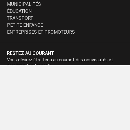
MUNICIPALITÉS
ÉDUCATION
TRANSPORT
PETITE ENFANCE
ENTREPRISES ET PROMOTEURS
RESTEZ AU COURANT
Vous désirez être tenu au courant des nouveautés et
dernières tendances?
Inscrivez-vous à notre infolettre et recevez nos
promotions.
M'inscrire à
M'inscrire à
l'infolettre
l'infolettre