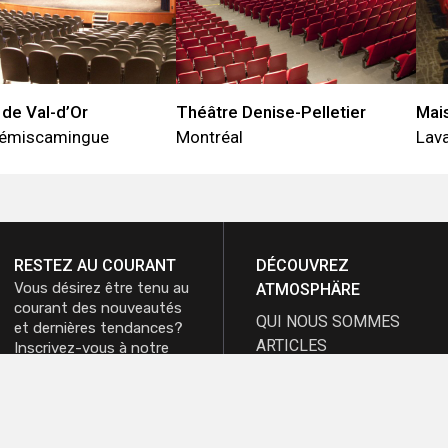
de Val-d’Or
Théâtre Denise-Pelletier
Mai
-Témiscamingue
Montréal
Lava
RESTEZ AU COURANT
DÉCOUVREZ
Vous désirez être tenu au
ATMOSPHÄRE
courant des nouveautés
QUI NOUS SOMMES
et dernières tendances?
ARTICLES
Inscrivez-vous à notre
infolettre et recevez nos
CATALOGUES
promotions.
PROGRAMMES
D'ENTRETIEN
M'inscrire à
M'inscrire à
EMPLOIS