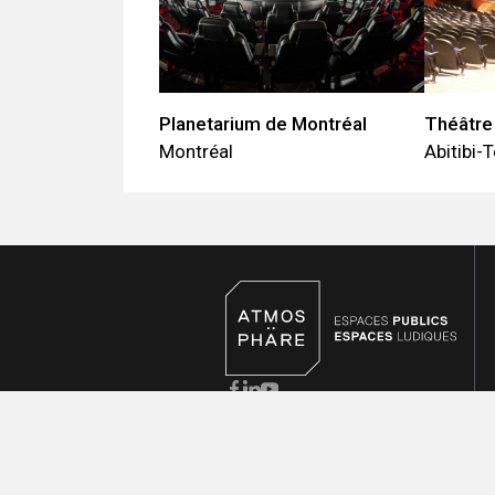
Planetarium de Montréal
Théâtre 
Montréal
Abitibi
Siège social - Mirabel
Téléphone :
450 419-3480
Sans frais :
1 800 773-0737
Bureau de Québec