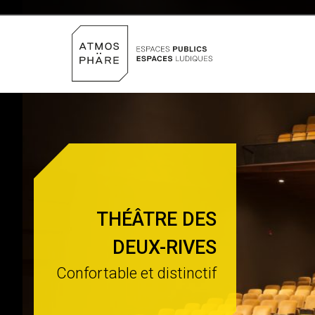
Aller au contenu
THÉÂTRE DES
DEUX-RIVES
Confortable et distinctif