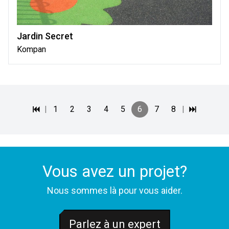
Jardin Secret
Kompan
|
1
2
3
4
5
6
7
8
|
Vous avez un projet?
Nous sommes là pour vous aider.
Parlez à un expert