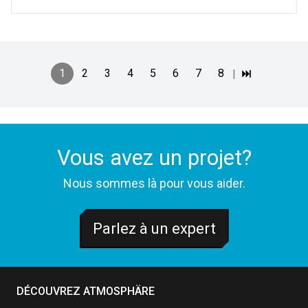
1
2
3
4
5
6
7
8
|
Vous avez un projet?
Nous sommes là pour vous aider.
Parlez à un expert
DÉCOUVREZ ATMOSPHÄRE