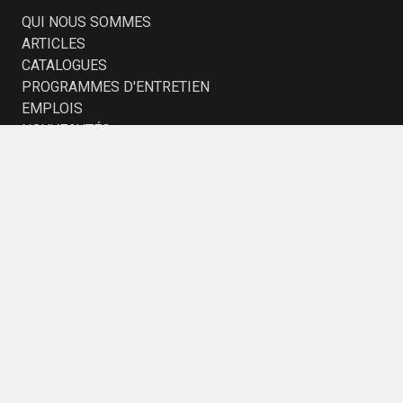
QUI NOUS SOMMES
ARTICLES
CATALOGUES
PROGRAMMES D'ENTRETIEN
EMPLOIS
NOUVEAUTÉS
SECTEURS D'ACTIVITÉ
PROFESSIONNELS
MUNICIPALITÉS
ÉDUCATION
TRANSPORT
PETITE ENFANCE
ENTREPRISES ET PROMOTEURS
RESTEZ AU COURANT