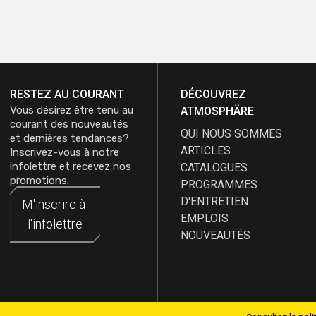
RESTEZ AU COURANT
DÉCOUVREZ
Vous désirez être tenu au
ATMOSPHÄRE
courant des nouveautés
QUI NOUS SOMMES
et dernières tendances?
ARTICLES
Inscrivez-vous à notre
infolettre et recevez nos
CATALOGUES
promotions.
PROGRAMMES
D'ENTRETIEN
M'inscrire à
M'inscrire à
EMPLOIS
l'infolettre
l'infolettre
NOUVEAUTÉS