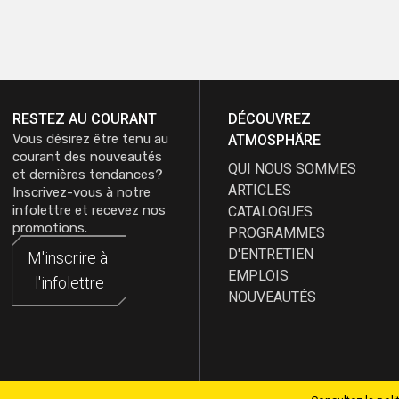
RESTEZ AU COURANT
DÉCOUVREZ
Vous désirez être tenu au
ATMOSPHÄRE
courant des nouveautés
QUI NOUS SOMMES
et dernières tendances?
ARTICLES
Inscrivez-vous à notre
infolettre et recevez nos
CATALOGUES
promotions.
PROGRAMMES
D'ENTRETIEN
M'inscrire à
M'inscrire à
EMPLOIS
l'infolettre
l'infolettre
NOUVEAUTÉS