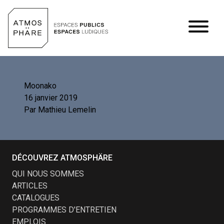
Aller au contenu
Moonako
16 janvier 2019
Par
Mathieu Lemelin
DÉCOUVREZ ATMOSPHÄRE
QUI NOUS SOMMES
ARTICLES
CATALOGUES
PROGRAMMES D'ENTRETIEN
EMPLOIS