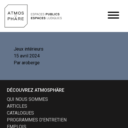
Aller au contenu
Jeux intérieurs
15 avril 2024
Par
aroberge
DÉCOUVREZ ATMOSPHÄRE
QUI NOUS SOMMES
ARTICLES
CATALOGUES
PROGRAMMES D'ENTRETIEN
EMPLOIS