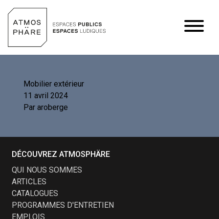
Aller au contenu
Mobilier extérieur
11 avril 2024
Par
aroberge
DÉCOUVREZ ATMOSPHÄRE
QUI NOUS SOMMES
ARTICLES
CATALOGUES
PROGRAMMES D'ENTRETIEN
EMPLOIS