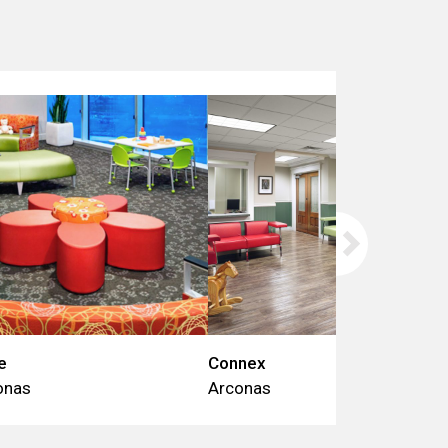
e
Connex
onas
Arconas