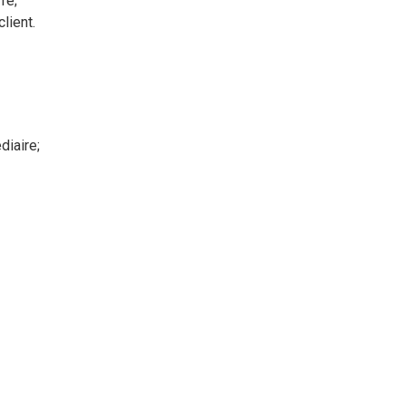
rre;
client.
diaire;