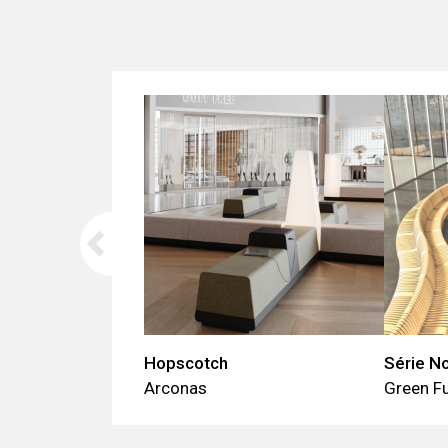
Hopscotch
Série N
Arconas
Green Fu