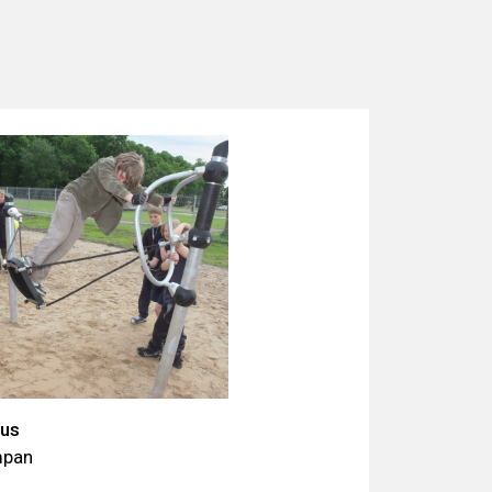
xus
pan