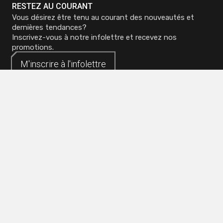
RESTEZ AU COURANT
Vous désirez être tenu au courant des nouveautés et
dernières tendances?
Inscrivez-vous à notre infolettre et recevez nos
promotions.
M'inscrire à
M'inscrire à
l'infolettre
l'infolettre
Siège social - Mirabel
Téléphone :
450 419-3480
Sans frais :
1 800 773-0737
Bureau de Québec
Sans frais :
1 800 773-0737
Bureau de Toronto