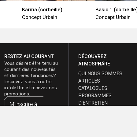
Karma (corbeille)
Basic 1 (corbeille
Concept Urbain
Concept Urbain
RESTEZ AU COURANT
DÉCOUVREZ
Vous désirez être tenu au
ATMOSPHÄRE
courant des nouveautés
QUI NOUS SOMMES
et dernières tendances?
ARTICLES
Inscrivez-vous à notre
infolettre et recevez nos
CATALOGUES
promotions.
PROGRAMMES
D'ENTRETIEN
M'inscrire à
M'inscrire à
EMPLOIS
l'infolettre
l'infolettre
NOUVEAUTÉS