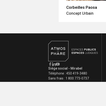
Corbeilles Paosa
Concept Urbain
Siège social - Mirabel
Téléphone :
450 419-3480
Sans frais :
1 800 773-0737
Bureau de Québec
Sans frais :
1 800 773-0737
Bureau de Toronto
Sans frais :
1 800 773-0737
info@atmosphare.com