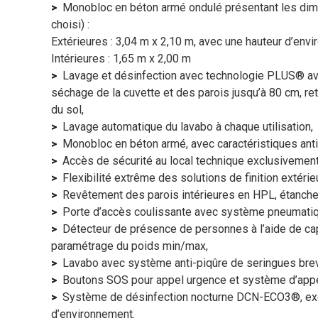
Monobloc en béton armé ondulé présentant les dime
choisi) :
Extérieures : 3,04 m x 2,10 m, avec une hauteur d’envi
Intérieures : 1,65 m x 2,00 m
Lavage et désinfection avec technologie PLUS® av
séchage de la cuvette et des parois jusqu’à 80 cm, re
du sol,
Lavage automatique du lavabo à chaque utilisation,
Monobloc en béton armé, avec caractéristiques anti-v
Accès de sécurité au local technique exclusivement 
Flexibilité extrême des solutions de finition extérie
Revêtement des parois intérieures en HPL, étanche, a
Porte d’accès coulissante avec système pneumatiqu
Détecteur de présence de personnes à l’aide de cap
paramétrage du poids min/max,
Lavabo avec système anti-piqûre de seringues bre
Boutons SOS pour appel urgence et système d’appel
Système de désinfection nocturne DCN-ECO3®, exclus
d’environnement.