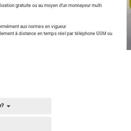
ilisation gratuite ou au moyen d’un monnayeur multi
formément aux normes en vigueur.
alement à distance en temps réel par téléphone GSM ou
e?
reliée à son entretien.
vingtaine d’années et