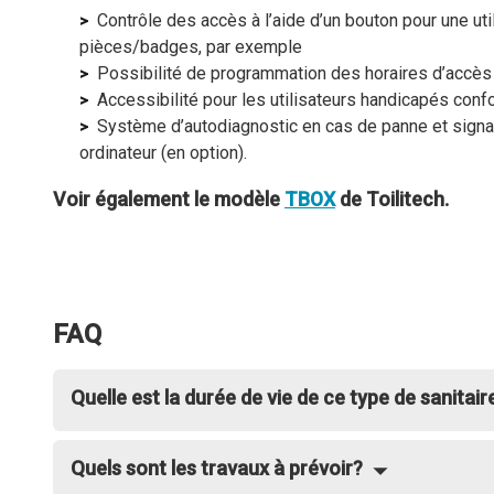
Contrôle des accès à l’aide d’un bouton pour une ut
pièces/badges, par exemple
Possibilité de programmation des horaires d’accès
Accessibilité pour les utilisateurs handicapés con
Système d’autodiagnostic en cas de panne et sign
ordinateur (en option).
Voir également le modèle
TBOX
de Toilitech.
FAQ
Quelle est la durée de vie de ce type de sanitair
Pour ce genre de mécanisme la durée de vie est étroitement 
Certaines toilettes installées en Europe ont maintenant une 
Quels sont les travaux à prévoir?
sont encore en très bon état et parfaitement fonctionnelles.