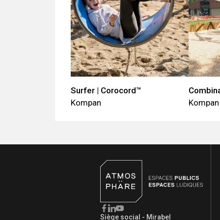
Surfer | Corocord™
Combina
Kompan
Kompan
Siège social - Mirabel