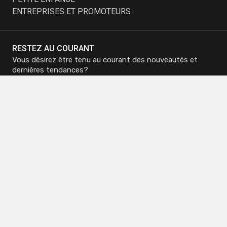
ENTREPRISES ET PROMOTEURS
RESTEZ AU COURANT
Vous désirez être tenu au courant des nouveautés et
dernières tendances?
Inscrivez-vous à notre infolettre et recevez nos
promotions.
M'inscrire à
M'inscrire à
l'infolettre
l'infolettre
Siège social - Mirabel
Téléphone :
450 419-3480