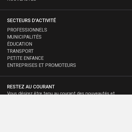
SECTEURS D'ACTIVITÉ
PROFESSIONNELS
MUNICIPALITÉS
ÉDUCATION
TRANSPORT
PETITE ENFANCE
ENTREPRISES ET PROMOTEURS
RESTEZ AU COURANT
Vous désirez être tenu au courant des nouveautés et
dernières tendances?
Inscrivez-vous à notre infolettre et recevez nos
promotions.
M'inscrire à
M'inscrire à
l'infolettre
l'infolettre