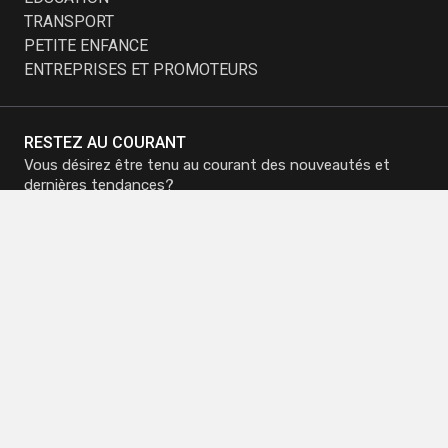
TRANSPORT
PETITE ENFANCE
ENTREPRISES ET PROMOTEURS
RESTEZ AU COURANT
Vous désirez être tenu au courant des nouveautés et
dernières tendances?
Inscrivez-vous à notre infolettre et recevez nos
promotions.
M'inscrire à
M'inscrire à
l'infolettre
l'infolettre