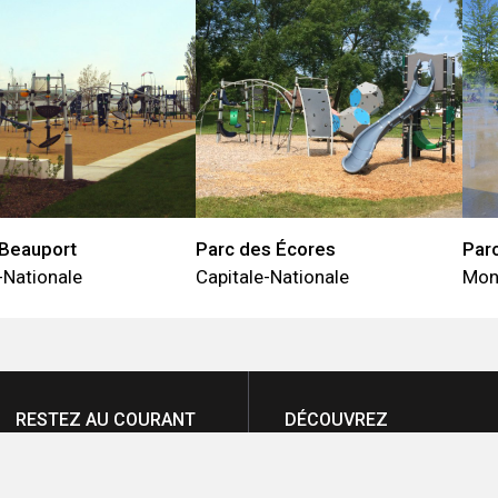
 Beauport
Parc des Écores
Parc
-Nationale
Capitale-Nationale
Mon
RESTEZ AU COURANT
DÉCOUVREZ
Vous désirez être tenu au
ATMOSPHÄRE
courant des nouveautés
QUI NOUS SOMMES
et dernières tendances?