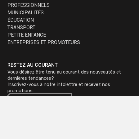
PROFESSIONNELS
MUNICIPALITÉS
ÉDUCATION
TRANSPORT
PETITE ENFANCE
ENTREPRISES ET PROMOTEURS
RESTEZ AU COURANT
Vous désirez être tenu au courant des nouveautés et
dernières tendances?
Inscrivez-vous à notre infolettre et recevez nos
promotions.
M'inscrire à
M'inscrire à
l'infolettre
l'infolettre