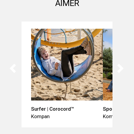
AIMER
Surfer | Corocord™
Spoutnik
Kompan
Kompan