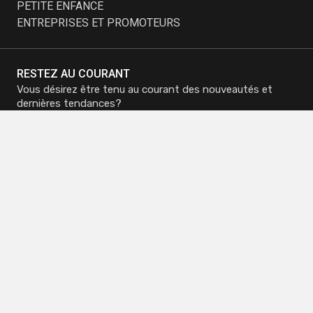
PETITE ENFANCE
ENTREPRISES ET PROMOTEURS
RESTEZ AU COURANT
Vous désirez être tenu au courant des nouveautés et
dernières tendances?
Inscrivez-vous à notre infolettre et recevez nos
promotions.
M'inscrire à
M'inscrire à
l'infolettre
l'infolettre
Siège social - Mirabel
Téléphone :
450 419-3480