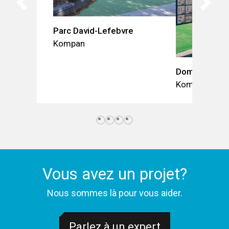
Parc David-Lefebvre
Kompan
Domaine du 
Kompan
Vous avez un projet?
Nous sommes là pour vous aider.
Parlez à un expert