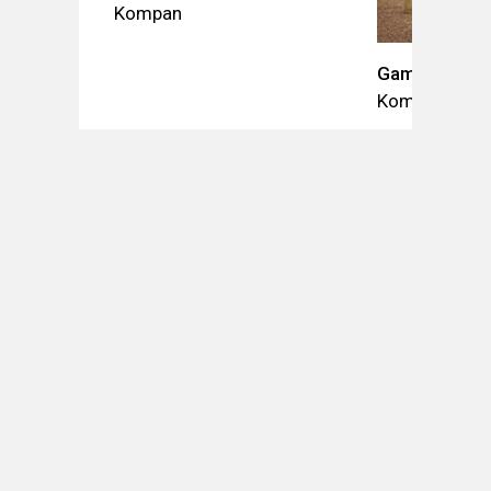
Kompan
Gamme Fitnes
Kompan
DÉCOUVREZ ATMOSPHÄRE
QUI NOUS SOMMES
ARTICLES
CATALOGUES
PROGRAMMES D'ENTRETIEN
EMPLOIS
NOUVEAUTÉS