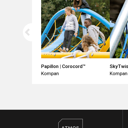
Papillon | Corocord™
SkyTwis
Kompan
Kompan