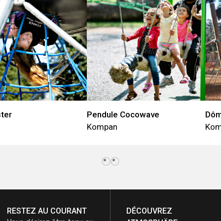
ter
Pendule Cocowave
Dôm
Kompan
Kom
RESTEZ AU COURANT
DÉCOUVREZ