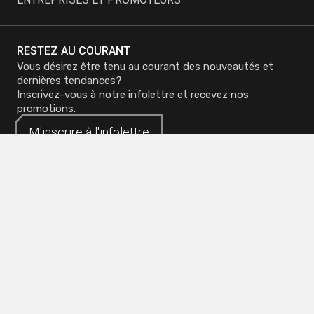
RESTEZ AU COURANT
Vous désirez être tenu au courant des nouveautés et
dernières tendances?
Inscrivez-vous à notre infolettre et recevez nos
promotions.
M'inscrire à
M'inscrire à
l'infolettre
l'infolettre
Siège social - Mirabel
Téléphone :
450 419-3480
Sans frais :
1 800 773-0737