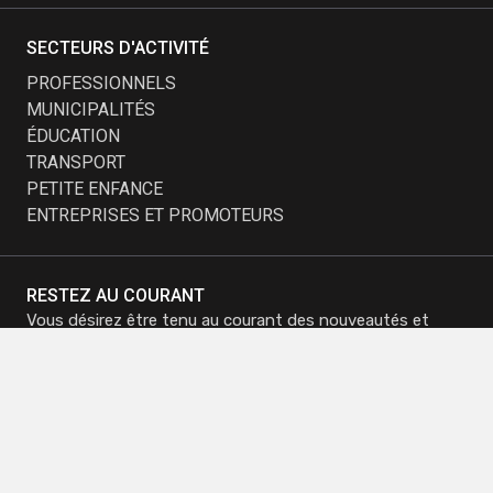
SECTEURS D'ACTIVITÉ
PROFESSIONNELS
MUNICIPALITÉS
ÉDUCATION
TRANSPORT
PETITE ENFANCE
ENTREPRISES ET PROMOTEURS
RESTEZ AU COURANT
Vous désirez être tenu au courant des nouveautés et
dernières tendances?
Inscrivez-vous à notre infolettre et recevez nos
promotions.
M'inscrire à
M'inscrire à
l'infolettre
l'infolettre