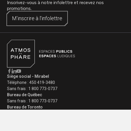
dernières tendances?
Inscrivez-vous à notre infolettre et recevez nos
promotions.
M'inscrire à
M'inscrire à
l'infolettre
l'infolettre
Siège social - Mirabel
Téléphone :
450 419-3480
Sans frais :
1 800 773-0737
Bureau de Québec
Sans frais :
1 800 773-0737
Bureau de Toronto
Sans frais :
1 800 773-0737
info@atmosphare.com