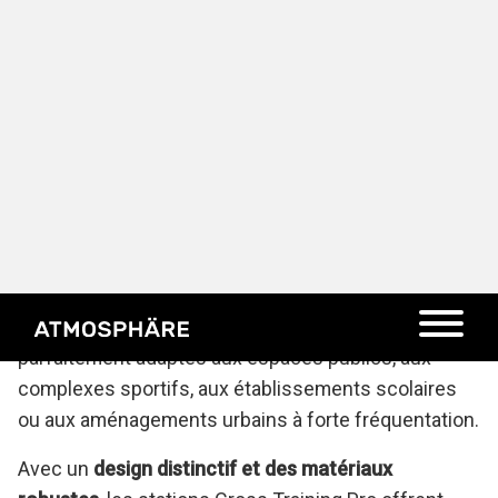
Une solution haut de gamme
pour l’entraînement en plein
air
La gamme
Cross Training Pro
de KOMPAN a été
conçue pour répondre aux exigences des
environnements professionnels et des utilisateurs
les plus exigeants.
Alliant
performance, durabilité et esthétique
, elle
propose des
équipements de haute qualité
parfaitement adaptés aux espaces publics, aux
complexes sportifs, aux établissements scolaires
ou aux aménagements urbains à forte fréquentation.
Avec un
design distinctif et des matériaux